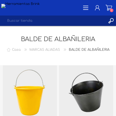
0
BALDE DE ALBAÑILERIA
INICIA SESIÓN
LISTA DE DESEOS
0
Casa
MARCAS ALIADAS
BALDE DE ALBAÑILERIA