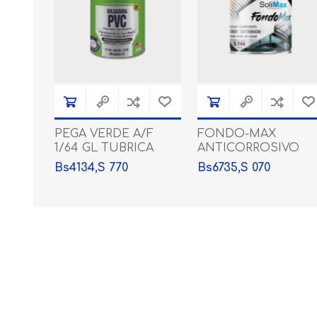
PEGA VERDE A/F
FONDO-MAX
PRODUCTOS ENERGY
PRODUCTOS
1/64 GL TUBRICA
ANTICORROSIVO
GLADIATOR
NEGRO . 1/4 GL
Bs4134,S 770
Bs6735,S 070