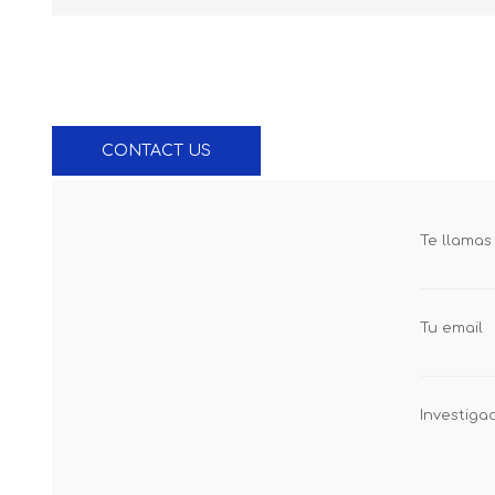
CONTACT US
PRODUCTOS ASTER
PRODUCTOS PIKASO
Te llamas
Tu email
Investiga