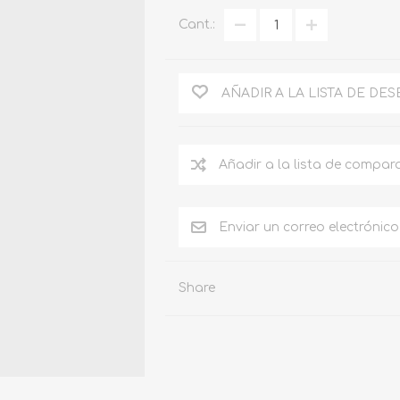
PRODUCTOS CHAMPION
Cant.:
PRODUCTOS RIO COVO
HERRAMIENTAS
BELLOTA
AÑADIR A LA LISTA DE DE
ESCALERAS ALUMINIO
(METALICAS) -ALADINO
FREGADEROS FANAINOX
Añadir a la lista de compar
PRODUCTOS
CARBORUNDUM
ELECTRICOS
(BOMBILLOS)
Enviar un correo electrónic
INTERRUPTORES-
TOMAS-ENCHUFES-TAPAS
View All
Share
X
PRODUCTOS RULECA
QUEMADORES DE
ASFALTO