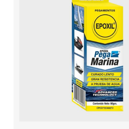
AQUA
TOOLS
GARDEN
SAFE
YIWU
AUTO
ELECTRIC
PAINT
View All
BOLSAS
PRODUCTOS METRO