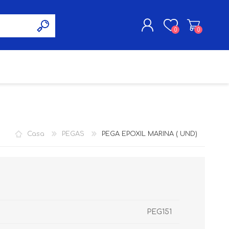
0
0
INICIA SESIÓN
PINTURA
INSTANCIA ALTA
ROTACION
Casa
PEGAS
PEGA EPOXIL MARINA ( UND)
PEG151