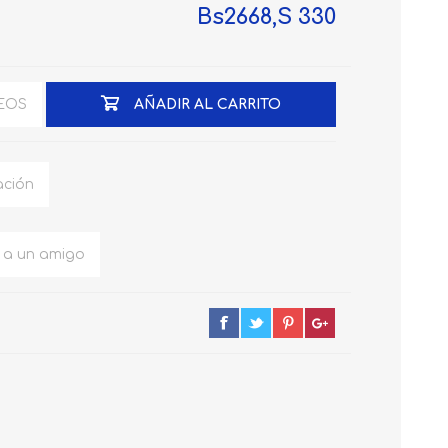
Bs2668,S 330
SENSACOLOR
COLOREAL
SEOS
AÑADIR AL CARRITO
ación
o a un amigo
PRODUCTOS
PRODUCTOS CREATIVA
LUMISTAR
(PROTECTORES)