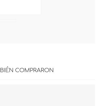
PRODUCTOS
PORCELANATO
SILVERSTAR
MBIÉN COMPRARON
PRODUCTOS RIMAX
PRODUCTOS TUCSON