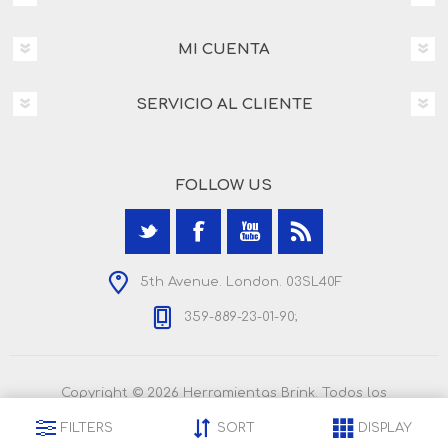
MI CUENTA
SERVICIO AL CLIENTE
FOLLOW US
5th Avenue. London. 03SL40F
359-889-23-01-90;
Copyright © 2026 Herramientas Brink. Todos los
derechos reservados.
Powered by
nopCommerce
FILTERS
SORT
DISPLAY