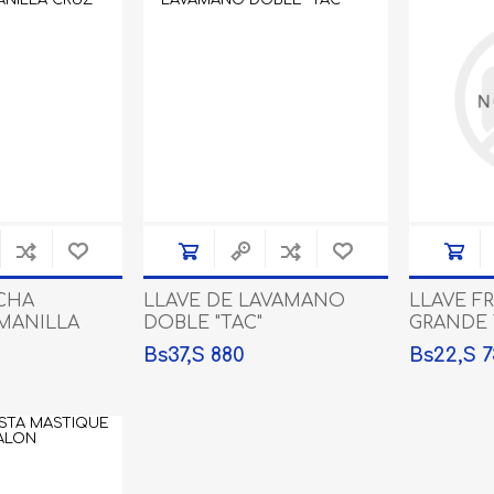
PRODUCTOS CHAMPION
PRODUCTOS RIO COVO
HERRAMIENTAS
BELLOTA
ESCALERAS ALUMINIO
(METALICAS) -ALADINO
FREGADEROS FANAINOX
PRODUCTOS
CARBORUNDUM
ELECTRICOS
(BOMBILLOS)
CHA
LLAVE DE LAVAMANO
LLAVE F
INTERRUPTORES-
TOMAS-ENCHUFES-TAPAS
 MANILLA
DOBLE "TAC"
GRANDE 
View All
Bs37,S 880
Bs22,S 
X
PRODUCTOS RULECA
QUEMADORES DE
ASFALTO