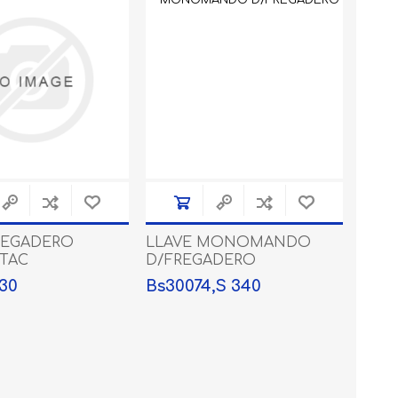
SENSACOLOR
COLOREAL
REGADERO
LLAVE MONOMANDO
TAC
D/FREGADERO
730
Bs30074,S 340
PRODUCTOS
PRODUCTOS CREATIVA
LUMISTAR
(PROTECTORES)