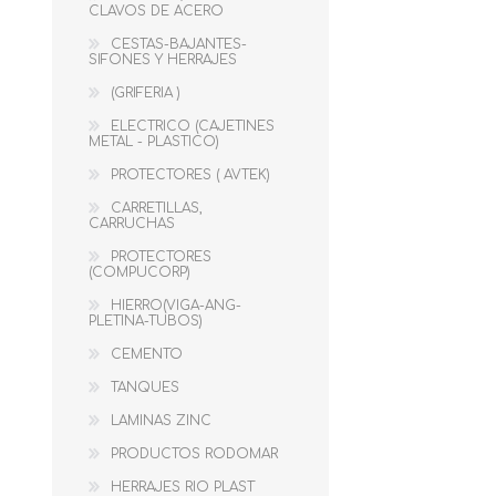
CLAVOS DE ACERO
CESTAS-BAJANTES-
SIFONES Y HERRAJES
REMACHES-
ARTICULOS DEL
RAMPLUS-TORNILLOS-
HOGAR
(GRIFERIA )
MECHAS
ELECTRICO (CAJETINES
METAL - PLASTICO)
PROTECTORES ( AVTEK)
CARRETILLAS,
CARRUCHAS
PROTECTORES
(COMPUCORP)
HIERRO(VIGA-ANG-
PLETINA-TUBOS)
CEMENTO
TANQUES
SERVICIO
LIJAS
LAMINAS ZINC
PRODUCTOS RODOMAR
HERRAJES RIO PLAST