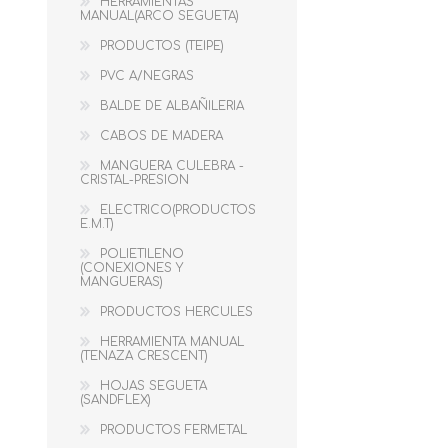
VILLAMIZAR
HERRAMIENTAS
MANUAL(ARCO SEGUETA)
PRODUCTOS (TEIPE)
PVC A/NEGRAS
BALDE DE ALBAÑILERIA
CABOS DE MADERA
MANGUERA CULEBRA -
CRISTAL-PRESION
ELECTRICO(PRODUCTOS
E.M.T)
POLIETILENO
TAPA GOTERAS IMPER
PRODUCTOS NEO
(CONEXIONES Y
MANGUERAS)
BRO
PRODUCTOS HERCULES
HERRAMIENTA MANUAL
(TENAZA CRESCENT)
HOJAS SEGUETA
(SANDFLEX)
PRODUCTOS FERMETAL