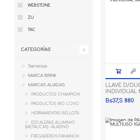
AQUA
WEBSTONE
TOOLS
ZU
GARDEN
TAC
SAFE
YIWU
CATEGORÍAS
AUTO
ELECTRIC
Servicios
PAINT
MARCA BRINK
View All
LLAVE D/DU
MARCAS ALIADAS
INDIVIDUAL
PRODUCTOS CHAMPION
CRUZ
Bs37,S 880
PRODUCTOS RIO COVO
HERRAMIENTAS BELLOTA
BOLSAS
PRODUCTOS METRO
ESCALERAS ALUMINIO
(METALICAS) -ALADINO
FREGADEROS FANAINOX