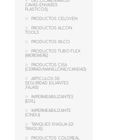
DECOCAR(TERMOS-
CAVAS-ENVASES
PLASTICOS)
BOMBILLOS LED
TAURO TOOLS
PRODUCTOS CELOVEN
PRODUCTOS ALCON
TOOLS
PRODUCTOS XILCO
PRODUCTOS TUBO FLEX
(WEREWERE)
PRODUCTOS CISA
(CERRAD/MANILLONE/CANDAD)
ARTICULOS DE
SEGURIDAD (GUANTES
,FAJAS)
IMPERMEABILIZANTES
PRODUCTOS
PRODUCTOS RECOR
(EDIL)
OXICOLOR
IMPERMEABILIZANTE
(CINDU)
TANQUES P/AGUA (Q'
TANQUE)
PRODUCTOS COLOREAL