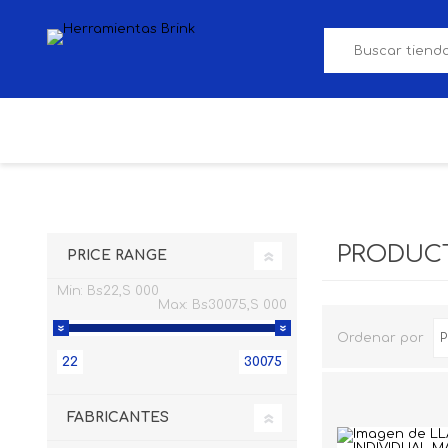
SERVICIOS
MARCA BRINK
PRODUC
PRICE RANGE
Min:
Bs22,S 000
Max:
Bs30075,S 000
Ordenar por
22
30075
FABRICANTES