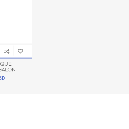
ELECTRICO(BOMBILLOS
PRODUCTOS
IQUE
BOMBITEX)
IMPORTADORA DA HAI
GALON
50