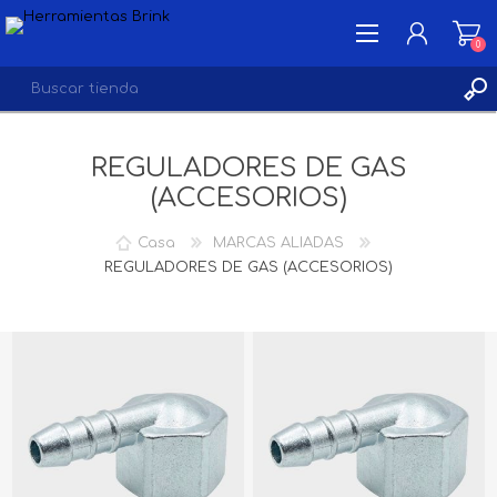
0
REGULADORES DE GAS
INICIA SESIÓN
(ACCESORIOS)
LISTA DE DESEOS
0
Casa
MARCAS ALIADAS
REGULADORES DE GAS (ACCESORIOS)