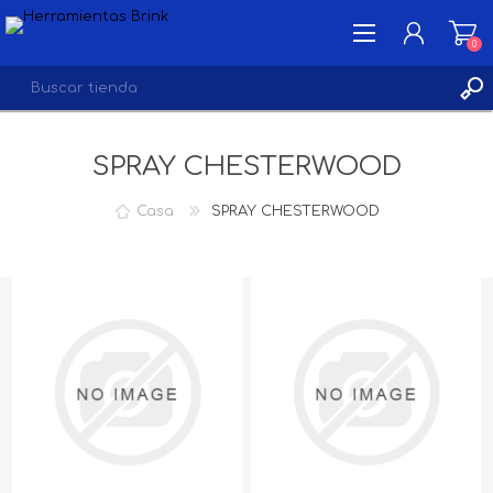
0
SPRAY CHESTERWOOD
INICIA SESIÓN
LISTA DE DESEOS
0
Casa
SPRAY CHESTERWOOD