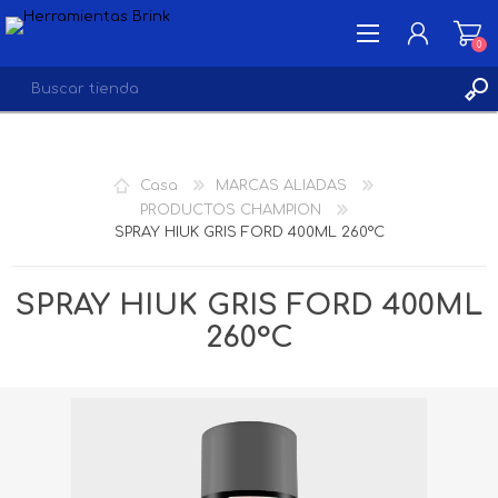
0
INICIA SESIÓN
Casa
MARCAS ALIADAS
LISTA DE DESEOS
PRODUCTOS CHAMPION
0
SPRAY HIUK GRIS FORD 400ML 260°C
SPRAY HIUK GRIS FORD 400ML
260°C