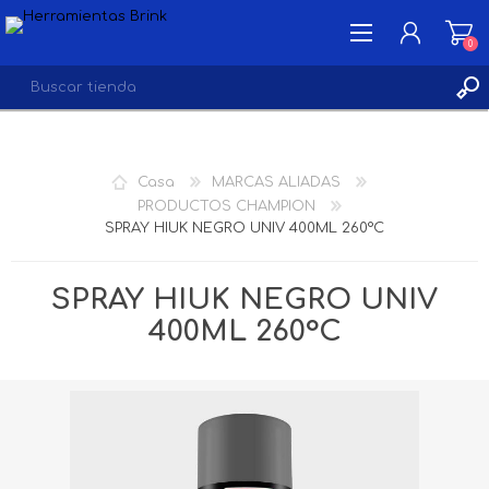
0
INICIA SESIÓN
Casa
MARCAS ALIADAS
LISTA DE DESEOS
PRODUCTOS CHAMPION
0
SPRAY HIUK NEGRO UNIV 400ML 260°C
SPRAY HIUK NEGRO UNIV
400ML 260°C