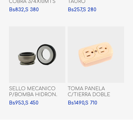
COBRA 3/4X10MTS
TAURO
Bs832,S 380
Bs257,S 280
SELLO MECANICO
TOMA PANELA
P/BOMBA HIDRON.
C/TIERRA DOBLE
DE 1/2HP
PLASTICO SUP.
Bs953,S 450
Bs1490,S 710